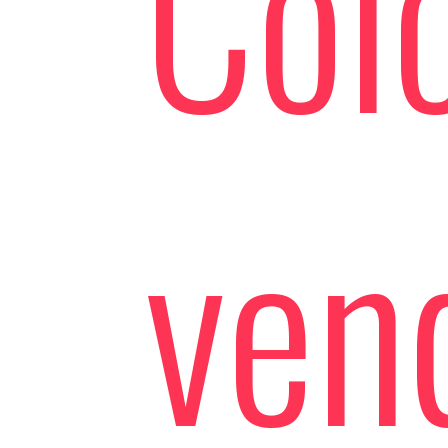
Col
ven