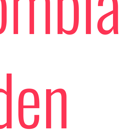
ombia
den