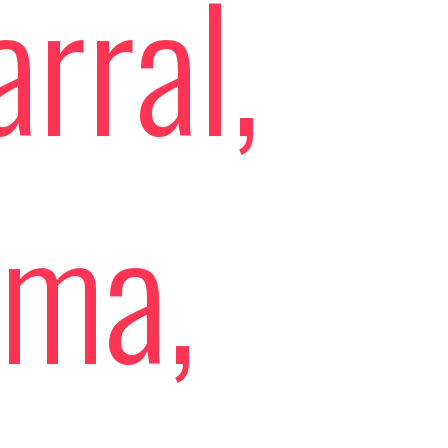
rral,
ima,