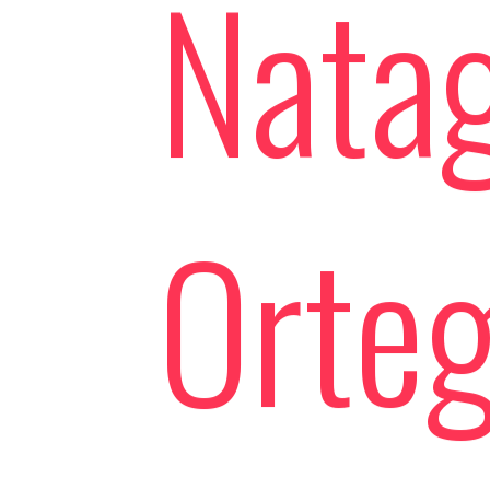
Nata
Orteg