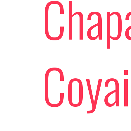
Chapa
Coya