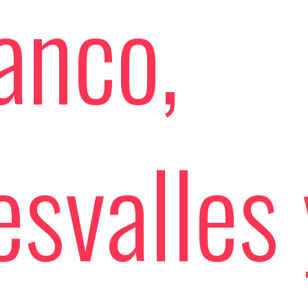
anco,
svalles