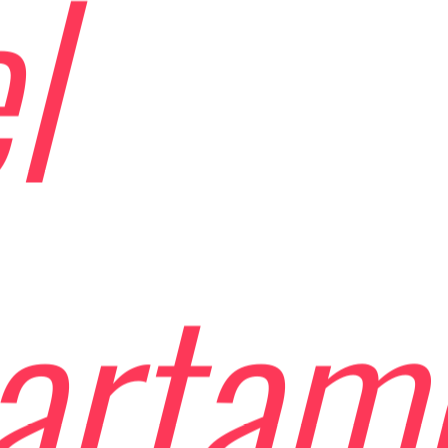
l
artam