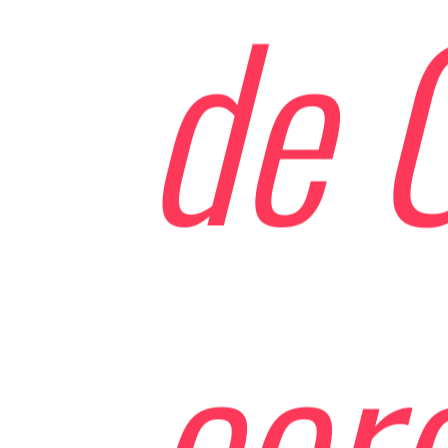
de G
cerc