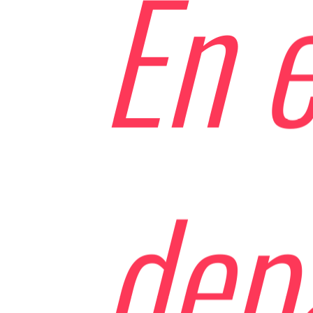
En e
dep