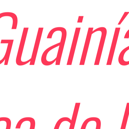
uainí
a de l