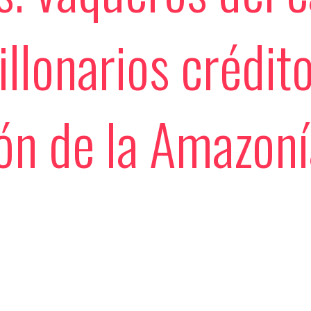
illonarios crédit
zón de la Amazon