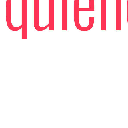
quien
la