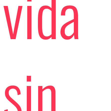
vida
sin