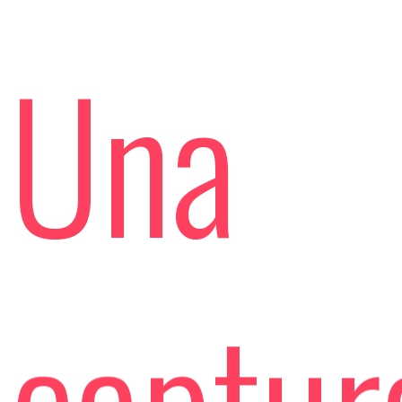
Una
captur