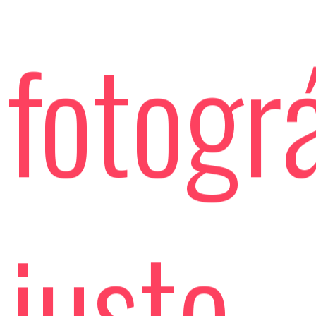
fotogr
justo