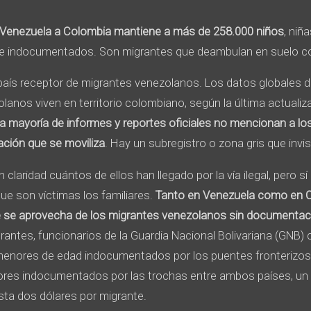
 Venezuela a Colombia mantiene a más de 258.000 niños
, niñ
de indocumentados. Son migrantes que deambulan en suelo co
l país receptor de migrantes venezolanos. Los datos globales
olanos viven en territorio colombiano, según la última actuali
la mayoría de informes y reportes oficiales no mencionan a l
ción que se moviliza
. Hay un subregistro o zona gris que invisi
claridad cuántos de ellos han llegado por la vía ilegal, pero s
que son víctimas los familiares.
Tanto en Venezuela como en 
 se aprovecha de los migrantes venezolanos sin documentac
rantes, funcionarios de la Guardia Nacional Bolivariana (GNB) 
 menores de edad indocumentados por los puentes fronterizos
res indocumentados por las trochas entre ambos países, un
sta dos dólares por migrante.