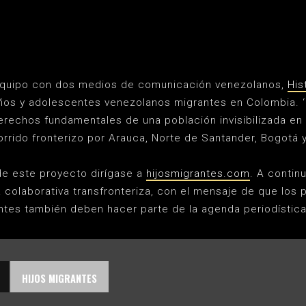
quipo con dos medios de comunicación venezolanos,
His
niños y adolescentes venezolanos migrantes en Colombia. ‘E
erechos fundamentales de una población invisibilizada en
orrido fronterizo por Arauca, Norte de Santander, Bogotá 
de este proyecto dirígase a
hijosmigrantes.com
. A contin
a colaborativa transfronteriza, con el mensaje de que los 
tes también deben hacer parte de la agenda periodística
HIJOS MIGRANTES