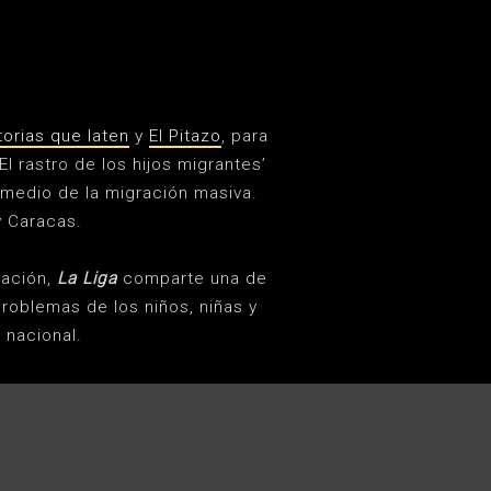
torias que laten
y
El Pitazo
, para
l rastro de los hijos migrantes’
 medio de la migración masiva.
y Caracas.
uación,
La Liga
comparte una de
problemas de los niños, niñas y
 nacional.