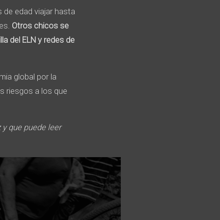
 de edad viajar hasta
res.
Otros chicos se
la del ELN y redes de
ia global por la
s riesgos a los que
z y que puede leer